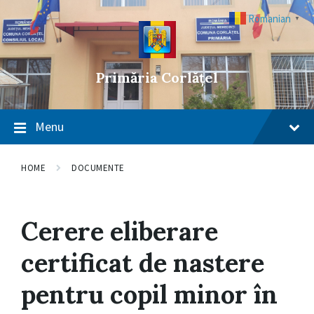
Skip
Skip
Skip
to
to
to
Romanian
▼
content
main
footer
navigation
Primăria Corlățel
Menu
HOME
DOCUMENTE
Cerere eliberare
certificat de nastere
pentru copil minor în