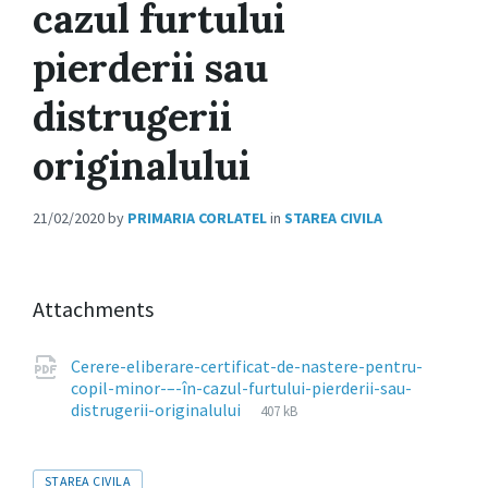
cazul furtului
pierderii sau
distrugerii
originalului
21/02/2020
by
PRIMARIA CORLATEL
in
STAREA CIVILA
Attachments
Cerere-eliberare-certificat-de-nastere-pentru-
copil-minor-–-în-cazul-furtului-pierderii-sau-
File
pdf
File
distrugerii-originalului
407 kB
extension:
size:
Tags
STAREA CIVILA