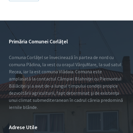
Primăria Comunei Corlățel
Comuna Corlăţel se învecinează în partea de nord cu
comuna Pădina, la vest cu oraşul VânjuMare, la sud satul
Recea, iar la est comuna Vlădaia. Comuna este
amplasată la contactul Câmpiei Blahniţei cu Piemontul
Bălăciţei şi a avut de-a lungul timpului condiţii propice
dezvoltării agriculturii, fapt determinat şi de existenţa
unui climat submediteranean în cadrul căreia predomină
iernile blânde.
Adrese Utile