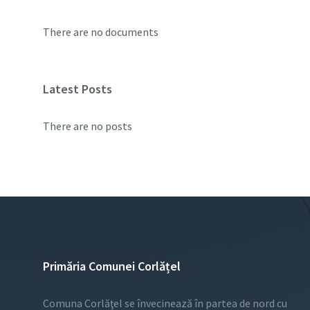
There are no documents
Latest Posts
There are no posts
Primăria Comunei Corlățel
Comuna Corlăţel se învecinează în partea de nord cu