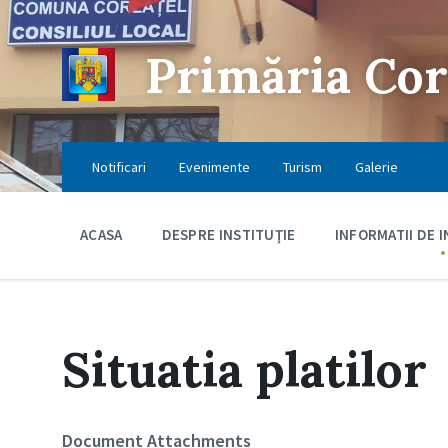
Skip
Skip
Skip
to
to
to
content
main
footer
Primăria Cor
navigation
Notificari
Evenimente
Turism
Galerie
ACASA
DESPRE INSTITUŢIE
INFORMATII DE 
Situatia platilor
Document Attachments