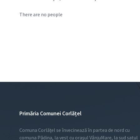
There are no people
Primăria Comunei Corlățel
Comuna Corlăţel se învecinează în partea de nord cu
comuna Pădina, la vest cu oraşul VânjuMare, la sud satul