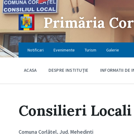
Skip
Skip
Skip
to
to
to
content
main
footer
Primăria Cor
navigation
Notificari
Evenimente
Turism
Galerie
ACASA
DESPRE INSTITUŢIE
INFORMATII DE 
Consilieri Locali
Comuna Corlățel, Jud. Mehedinți