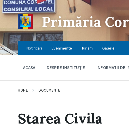
Skip
Skip
Skip
to
to
to
content
main
footer
Primăria Cor
navigation
Notificari
Evenimente
Turism
Galerie
ACASA
DESPRE INSTITUŢIE
INFORMATII DE 
HOME
DOCUMENTE
Starea Civila