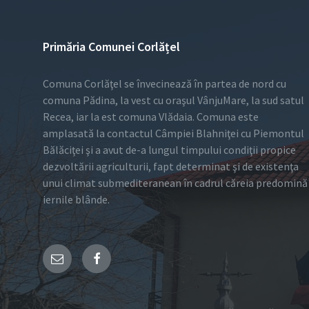
Primăria Comunei Corlățel
Comuna Corlăţel se învecinează în partea de nord cu
comuna Pădina, la vest cu oraşul VânjuMare, la sud satul
Recea, iar la est comuna Vlădaia. Comuna este
amplasată la contactul Câmpiei Blahniţei cu Piemontul
Bălăciţei şi a avut de-a lungul timpului condiţii propice
dezvoltării agriculturii, fapt determinat şi de existenţa
unui climat submediteranean în cadrul căreia predomină
iernile blânde.
Email
Facebook