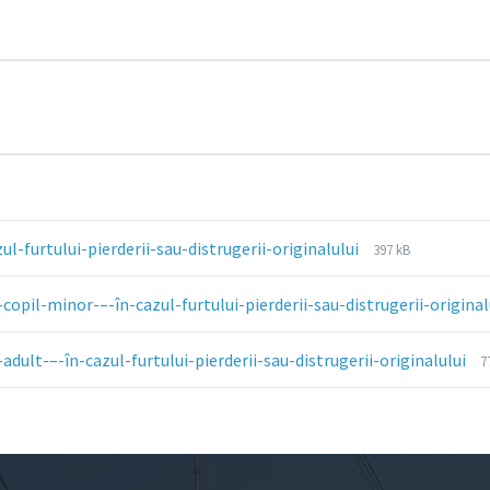
File
File
ul-furtului-pierderii-sau-distrugerii-originalului
397 kB
extension:
size:
pdf
copil-minor-–-în-cazul-furtului-pierderii-sau-distrugerii-original
F
F
adult-–-în-cazul-furtului-pierderii-sau-distrugerii-originalului
7
e
s
p