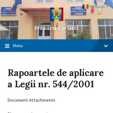
Skip
Skip
Skip
to
to
to
Romanian
▼
content
main
footer
navigation
Primăria Corlățel
Menu
Rapoartele de aplicare
a Legii nr. 544/2001
Document Attachments