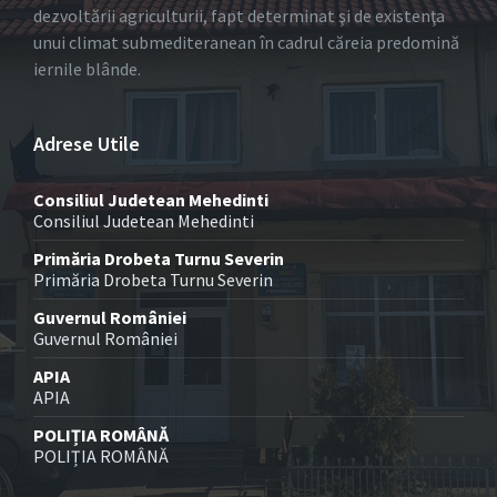
dezvoltării agriculturii, fapt determinat şi de existenţa
unui climat submediteranean în cadrul căreia predomină
iernile blânde.
Adrese Utile
Consiliul Judetean Mehedinti
Consiliul Judetean Mehedinti
Primăria Drobeta Turnu Severin
Primăria Drobeta Turnu Severin
Guvernul României
Guvernul României
APIA
APIA
POLIȚIA ROMÂNĂ
POLIȚIA ROMÂNĂ