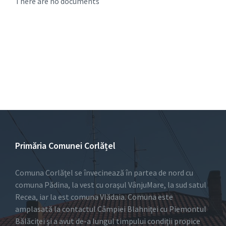
There are no documents
Primăria Comunei Corlățel
Comuna Corlăţel se învecinează în partea de nord cu
comuna Pădina, la vest cu oraşul VânjuMare, la sud satul
Recea, iar la est comuna Vlădaia. Comuna este
amplasată la contactul Câmpiei Blahniţei cu Piemontul
Bălăciţei şi a avut de-a lungul timpului condiţii propice