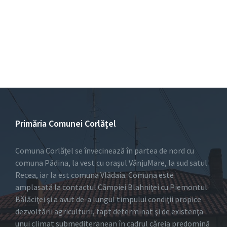
Primăria Comunei Corlățel
Comuna Corlăţel se învecinează în partea de nord cu
comuna Pădina, la vest cu oraşul VânjuMare, la sud satul
Recea, iar la est comuna Vlădaia. Comuna este
amplasată la contactul Câmpiei Blahniţei cu Piemontul
Bălăciţei şi a avut de-a lungul timpului condiţii propice
dezvoltării agriculturii, fapt determinat şi de existenţa
unui climat submediteranean în cadrul căreia predomină