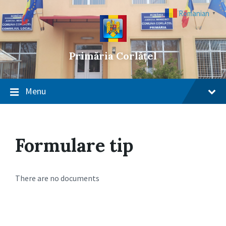
Skip
Skip
Skip
to
to
to
Romanian
▼
content
main
footer
navigation
Primăria Corlățel
Menu
Formulare tip
There are no documents