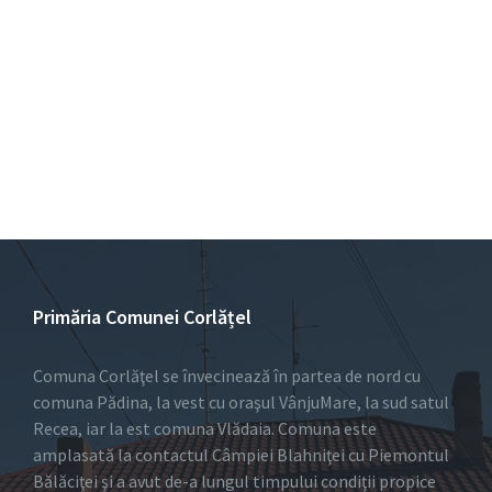
Primăria Comunei Corlățel
Comuna Corlăţel se învecinează în partea de nord cu
comuna Pădina, la vest cu oraşul VânjuMare, la sud satul
Recea, iar la est comuna Vlădaia. Comuna este
amplasată la contactul Câmpiei Blahniţei cu Piemontul
Bălăciţei şi a avut de-a lungul timpului condiţii propice