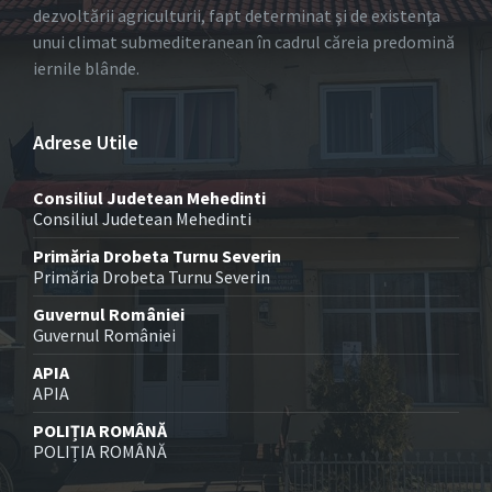
dezvoltării agriculturii, fapt determinat şi de existenţa
unui climat submediteranean în cadrul căreia predomină
iernile blânde.
Adrese Utile
Consiliul Judetean Mehedinti
Consiliul Judetean Mehedinti
Primăria Drobeta Turnu Severin
Primăria Drobeta Turnu Severin
Guvernul României
Guvernul României
APIA
APIA
POLIȚIA ROMÂNĂ
POLIȚIA ROMÂNĂ