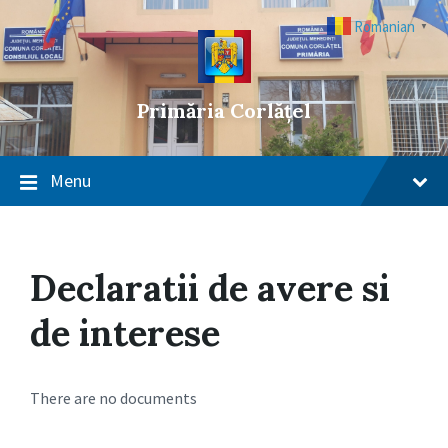
Skip
Skip
Skip
to
to
to
Romanian
▼
content
main
footer
navigation
Primăria Corlățel
Menu
Declaratii de avere si
de interese
There are no documents