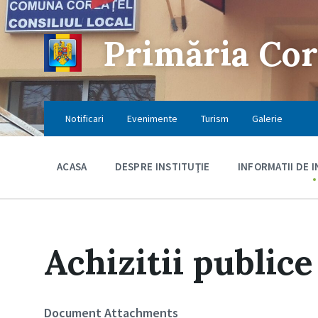
Skip
Skip
Skip
to
to
to
content
main
footer
Primăria Cor
navigation
Notificari
Evenimente
Turism
Galerie
ACASA
DESPRE INSTITUŢIE
INFORMATII DE 
Achizitii publice
Document Attachments