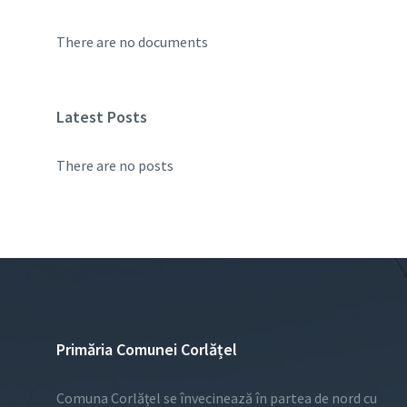
There are no documents
Latest Posts
There are no posts
Primăria Comunei Corlățel
Comuna Corlăţel se învecinează în partea de nord cu