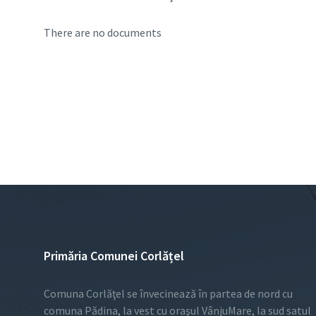
There are no documents
Primăria Comunei Corlățel
Comuna Corlăţel se învecinează în partea de nord cu
comuna Pădina, la vest cu oraşul VânjuMare, la sud satul