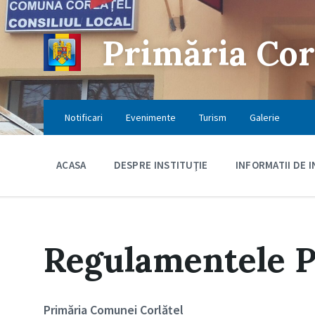
Skip
Skip
Skip
to
to
to
content
main
footer
Primăria Cor
navigation
Notificari
Evenimente
Turism
Galerie
ACASA
DESPRE INSTITUŢIE
INFORMATII DE 
Regulamentele P
Primăria Comunei Corlățel