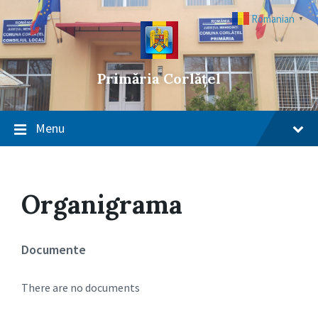
Skip
Skip
Skip
to
to
to
Romanian
▼
content
main
footer
navigation
Primăria Corlățel
Menu
Organigrama
Documente
There are no documents