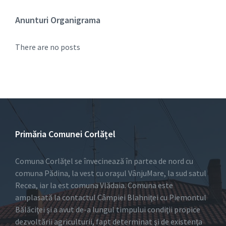
Anunturi Organigrama
There are no posts
Primăria Comunei Corlățel
Comuna Corlăţel se învecinează în partea de nord cu
comuna Pădina, la vest cu oraşul VânjuMare, la sud satul
Recea, iar la est comuna Vlădaia. Comuna este
amplasată la contactul Câmpiei Blahniţei cu Piemontul
Bălăciţei şi a avut de-a lungul timpului condiţii propice
dezvoltării agriculturii, fapt determinat şi de existenţa