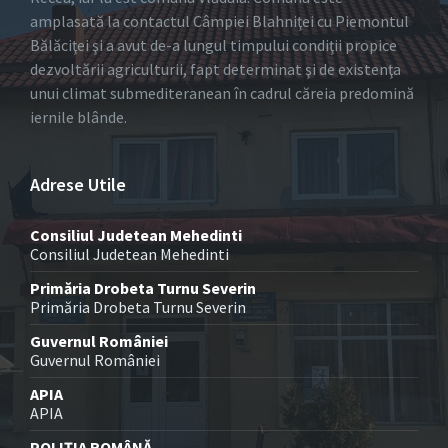
amplasată la contactul Câmpiei Blahniţei cu Piemontul
Bălăciţei şi a avut de-a lungul timpului condiţii propice
dezvoltării agriculturii, fapt determinat şi de existenţa
unui climat submediteranean în cadrul căreia predomină
iernile blânde.
Adrese Utile
Consiliul Judetean Mehedinti
Consiliul Judetean Mehedinti
Primăria Drobeta Turnu Severin
Primăria Drobeta Turnu Severin
Guvernul României
Guvernul României
APIA
APIA
POLIȚIA ROMÂNĂ