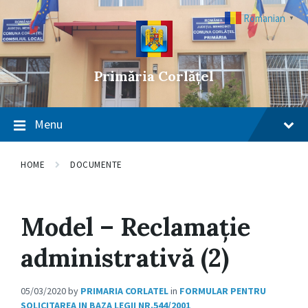
Skip
Skip
Skip
to
to
to
Romanian
▼
content
main
footer
navigation
Primăria Corlățel
Menu
HOME
DOCUMENTE
Model – Reclamaţie
administrativă (2)
05/03/2020
by
PRIMARIA CORLATEL
in
FORMULAR PENTRU
SOLICITAREA IN BAZA LEGII NR.544/2001