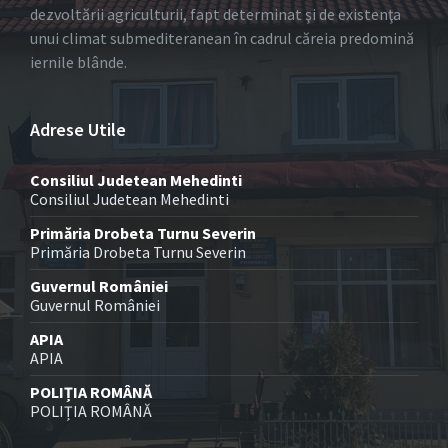
dezvoltării agriculturii, fapt determinat şi de existenţa
unui climat submediteranean în cadrul căreia predomină
iernile blânde.
Adrese Utile
Consiliul Judetean Mehedinti
Consiliul Judetean Mehedinti
Primăria Drobeta Turnu Severin
Primăria Drobeta Turnu Severin
Guvernul României
Guvernul României
APIA
APIA
POLIȚIA ROMÂNĂ
POLIȚIA ROMÂNĂ