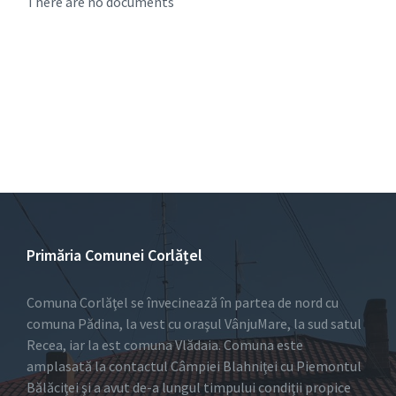
There are no documents
Primăria Comunei Corlățel
Comuna Corlăţel se învecinează în partea de nord cu
comuna Pădina, la vest cu oraşul VânjuMare, la sud satul
Recea, iar la est comuna Vlădaia. Comuna este
amplasată la contactul Câmpiei Blahniţei cu Piemontul
Bălăciţei şi a avut de-a lungul timpului condiţii propice